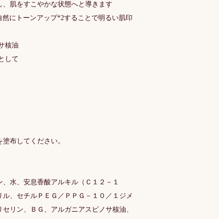
し、肌をすこやかな状態へと導きます
自然にトーンアップ*2することで明るい肌印
ノサ核油
果として
を塗布してください。
ン、水、安息香酸アルキル（Ｃ１２－１
リル、セチルＰＥＧ／ＰＰＧ－１０／１ジメ
リセリン、ＢＧ、アルガニアスピノサ核油、