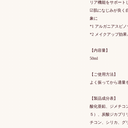
リア機能をサポート
☑肌になじみが良く
象に
*1 アルガニアスピ
*2 メイクアップ効
【内容量】
50ml
【ご使用方法】
よく振ってから適量
【製品成分表】
酸化亜鉛、ジメチコ
５）、炭酸ジカプリ
チコン、シリカ、グ