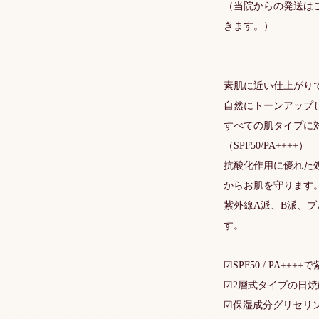
（当院からの発送は
きます。）
素肌に近い仕上がり
自然にトーンアップ
すべての肌タイプに
（SPF50/PA++++）
抗酸化作用に優れた
からお肌を守ります
紫外線A派、B派、
す。
☑SPF50 / PA+
☑2層式タイプの日
☑保湿成分グリセリ