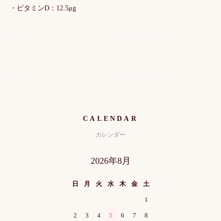
・ビタミンD：12.5μg
CALENDAR
カレンダー
2026年8月
日
月
火
水
木
金
土
1
2
3
4
5
6
7
8