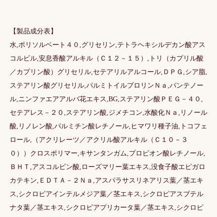
【製品成分表】
水,ポリソルベート４０,グリセリン,テトラヘキシルデカン酸アス
コルビル,安息香酸アルキル（Ｃ１２－１５）,トリ（カプリル酸
／カプリン酸）グリセリル,セテアリルアルコール,ＤＰＧ,シア脂,
ステアリン酸グリセリル,パルミトイルプロリンＮａ,パンテノー
ル,ニンファエアアルバ花エキス,BG,ステアリン酸ＰＥＧ－４０,
セテアレス－２０,ステアリン酸,ジメチコン,水酸化Ｎａ,リノール
酸,リノレン酸,パルミチン酸レチノール,ヒマワリ種子油,トコフェ
ロール,（アクリレーツ／アクリル酸アルキル（Ｃ１０－３
０））クロスポリマー,キサンタンガム,プロピオン酸レチノール,
ＢＨＴ,アスコルビン酸,ローズマリー葉エキス,没食子酸エピガロ
カテキン,ＥＤＴＡ－２Ｎａ,アスパラサスリネアリス葉／茎エキ
ス,シクロピアインテルメジア葉／茎エキス,シクロピアスブテル
ナタ葉／茎エキス,シクロピアプリカータ葉／茎エキス,シクロピ