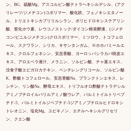
ン、BG、硫酸Mg、アスコルビン酸テトラヘキシルデシル、(アク
リレーツ/ジメチコン)コポリマー、酸化鉄、フェノキシエタノー
ル、トリエトキシカプリリルシラン、ポリヒドロキシステアリン
酸、窒化ホウ素、レウコノストック/ダイコン根発酵液、(ジメチ
コン/ビニルジメチコン)クロスポリマー、ミツロウ、トコフェロ
ール、スクワラン、シリカ、キサンタンガム、※ホホバミールエ
キス、クロルフェネシン、安息香酸、ヨーロッパシラカバ樹皮エ
キス、アロエベラ液汁、メラニン、ソルビン酸、チャ葉エキス、
没食子酸エピガロカテキン、ペンチレングリコール、ソルビン酸
K、酢酸トコフェロール、安息香酸Na、プランクトンエキス、レ
シチン、リン酸Na、酵母エキス、トリフルオロ酢酸テトラデシル
アミノプチロイルパリルアミノ酸ウレア、パルミトイルトリペプ
チド-5、バルミトイルジペプチド-5ジアミノプチロルヒドロキシ
トレオニン、塩化Mg、ユビキノン、エチルヘキシルグリセリ
ン、クエン酸