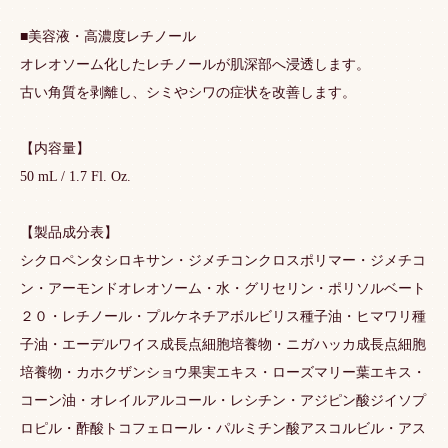
■美容液・高濃度レチノール
オレオソーム化したレチノールが肌深部へ浸透します。
古い角質を剥離し、シミやシワの症状を改善します。
【内容量】
50 mL / 1.7 Fl. Oz.
【製品成分表】
シクロペンタシロキサン・ジメチコンクロスポリマー・ジメチコ
ン・アーモンドオレオソーム・水・グリセリン・ポリソルベート
２０・レチノール・プルケネチアボルビリス種子油・ヒマワリ種
子油・エーデルワイス成長点細胞培養物・ニガハッカ成長点細胞
培養物・カホクザンショウ果実エキス・ローズマリー葉エキス・
コーン油・オレイルアルコール・レシチン・アジピン酸ジイソプ
ロピル・酢酸トコフェロール・パルミチン酸アスコルビル・アス